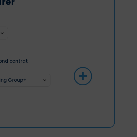
arer
ond contrat
+