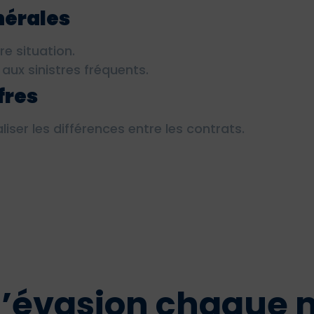
nérales
re situation.
 aux sinistres fréquents.
fres
iser les différences entre les contrats.
 d’évasion chaque 