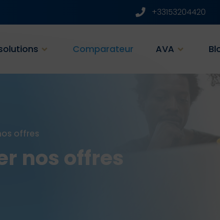
+33153204420
solutions
Comparateur
AVA
Bl
os offres
r nos offres