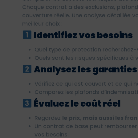
Chaque contrat a des exclusions, plafond
couverture réelle. Une analyse détaillée v
meilleur choix :
Identifiez vos besoins
Quel type de protection recherchez-v
Quels sont les risques spécifiques à v
Analysez les garanties
Vérifiez ce qui est couvert et ce qui n
Comparez les plafonds d’indemnisatio
Évaluez le coût réel
Regardez
le prix, mais aussi les fra
Un contrat de base peut rembourser 
vos besoins.