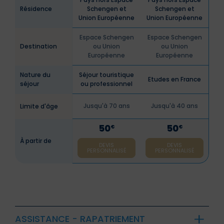
Résidence
Schengen et
Schengen et
Union Européenne
Union Européenne
Espace Schengen
Espace Schengen
Destination
ou Union
ou Union
Européenne
Européenne
Nature du
Séjour touristique
Etudes en France
séjour
ou professionnel
Jusqu'à 70 ans
Jusqu'à 40 ans
Limite d'âge
50
50
€
€
À partir de
DEVIS
DEVIS
PERSONNALISÉ
PERSONNALISÉ
ASSISTANCE - RAPATRIEMENT