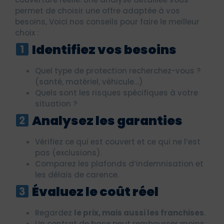
permet de choisir une offre adaptée à vos
besoins, Voici nos conseils pour faire le meilleur
choix :
Identifiez vos besoins
Quel type de protection recherchez-vous ?
(santé, matériel, véhicule…)
Quels sont les risques spécifiques à votre
situation ?
Analysez les garanties
Vérifiez ce qui est couvert et ce qui ne l’est
pas (exclusions).
Comparez les plafonds d’indemnisation et
les délais de carence.
Évaluez le coût réel
Regardez
le prix, mais aussi les franchises
.
Un contrat de base peut rembourser moins