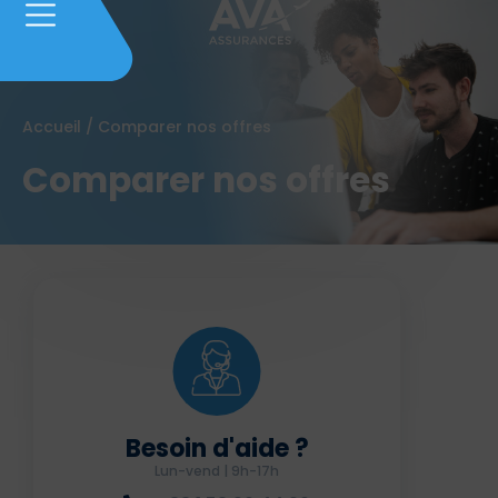
Accueil
/
Comparer nos offres
Comparer nos offres
Besoin d'aide ?
Lun-vend | 9h-17h