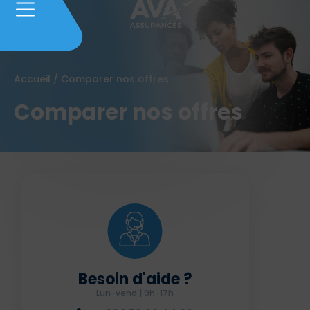
Accueil
/
Comparer nos offres
Comparer nos offres
Besoin d'aide ?
Lun-vend | 9h-17h