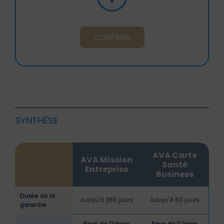
COMPARER
SYNTHÈSE
AVA Carte
AVA Mission
Santé
Entreprise
Business
Durée de la
Jusqu'à 365 jours
Jusqu'à 60 jours
garantie
Pays de l'Union
Pays de l'Union