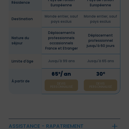
Résidence
Européenne
Européenne
Monde entier, sauf
Monde entier, sauf
Destination
pays exclus
pays exclus
Déplacements
Déplacement
Nature du
professionnels
professionnel
séjour
occasionnels
jusqu'à 60 jours
France et Etranger
Jusqu'à 99 ans
Jusqu'à 65 ans
Limite d'âge
65
/ an
30
€
€
À partir de
DEVIS
DEVIS
PERSONNALISÉ
PERSONNALISÉ
ASSISTANCE - RAPATRIEMENT