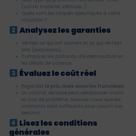
(santé, matériel, véhicule…)
Quels sont les risques spécifiques à votre
situation ?
Analysez les garanties
Vérifiez ce qui est couvert et ce qui ne l’est
pas (exclusions).
Comparez les plafonds d’indemnisation et
les délais de carence.
Évaluez le coût réel
Regardez
le prix, mais aussi les franchises
.
Un contrat de base peut rembourser moins
en cas de problème. Assurez-vous que les
montants sont suffisants pour couvrir vos
besoins.
Lisez les conditions
générales