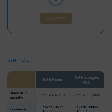
COMPARER
SYNTHÈSE
AVAntages
AVA Pass
360
Durée de la
Jusqu'à 184 jours
Jusqu'à 366 jours
garantie
Pays de l'Union
Pays de l'Union
Résidence
Européenne
Européenne