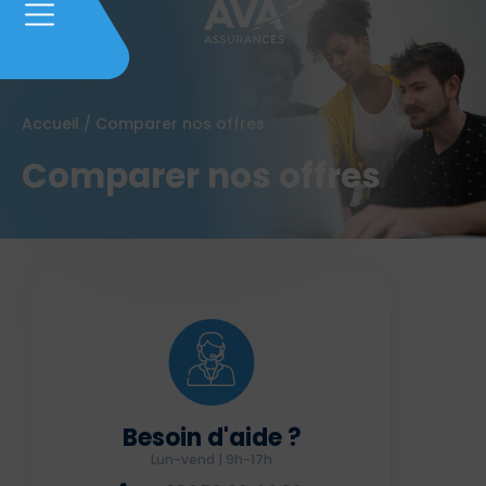
Accueil
/
Comparer nos offres
Comparer nos offres
Besoin d'aide ?
Lun-vend | 9h-17h