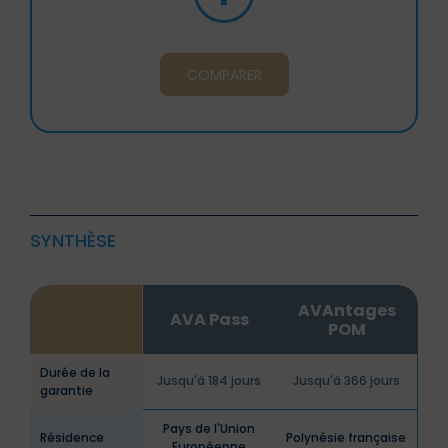
COMPARER
SYNTHÈSE
AVAntages
AVA Pass
POM
Durée de la
Jusqu'à 184 jours
Jusqu'à 366 jours
garantie
Pays de l'Union
Résidence
Polynésie française
Européenne