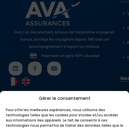
Ava, l’un des premiers acteurs de l’assurance voyage en
France, protège les voyageurs depuis 1981 avec un
accompagnement d’expert sur mesure.
Paiement en ligne 100% sécurisé
Nos
Gérer le consentement
Pour offrir les meilleures expériences, nous utilisons des
technologies telles que les cookies pour stocker et/ou accéder
aux informations des appareils. Le fait de consentir à ces
technologies nous permettra de traiter des données telles que le