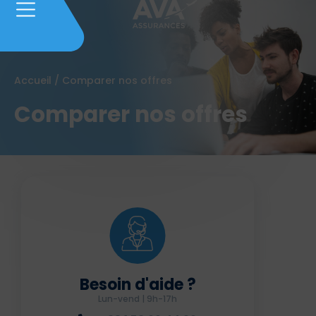
Accueil
/
Comparer nos offres
Comparer nos offres
Besoin d'aide ?
Lun-vend | 9h-17h