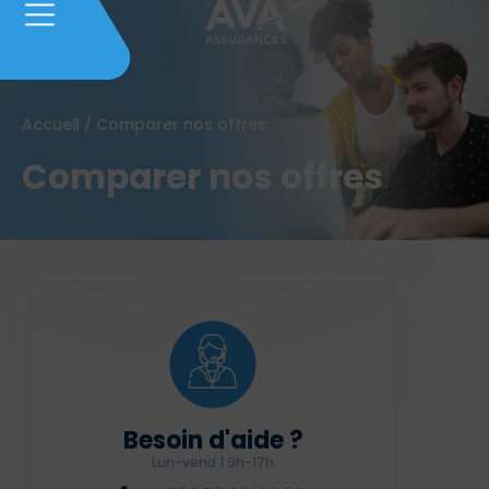
Accueil
/
Comparer nos offres
Comparer nos offres
Besoin d'aide ?
Lun-vend | 9h-17h