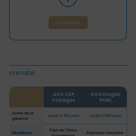
COMPARER
SYNTHÈSE
AVA ZAP
AVAntages
Voyages
POM
Durée de la
Jusqu'à 180 jours
Jusqu'à 366 jours
garantie
Pays de l'Union
Résidence
Polynésie française
Européenne