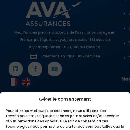
Ava, l’un des premiers acteurs de l’assurance voyage en
France, protège les voyageurs depuis 1981 avec un
accompagnement d’expert sur mesure.
Paiement en ligne 100% sécurisé
Nos
Gérer le consentement
Pour offrir les meilleures expériences, nous utilisons des
technologies telles que les cookies pour stocker et/ou accéder
aux informations des appareils. Le fait de consentir à ces
technologies nous permettra de traiter des données telles que le