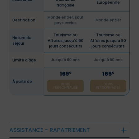
Européenne
française
Monde entier, sauf
Destination
Monde entier
pays exclus
Tourisme ou
Tourisme ou
Nature du
Affaires jusqu'à 60
Affaires jusqu'à 90
séjour
jours consécutifs
jours consécutifs
Jusqu'à 80 ans
Jusqu'à 80 ans
Limite d'âge
169
165
€
€
À partir de
DEVIS
DEVIS
PERSONNALISÉ
PERSONNALISÉ
ASSISTANCE - RAPATRIEMENT