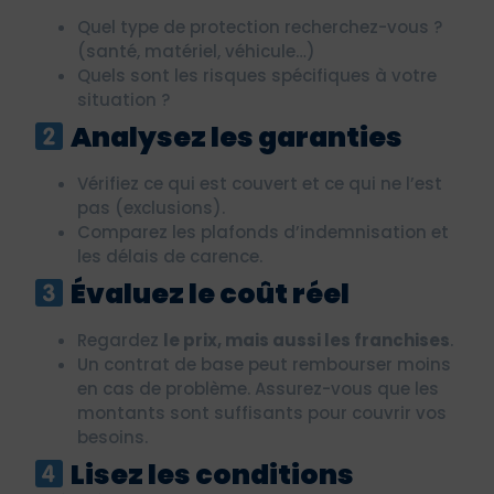
Quel type de protection recherchez-vous ?
(santé, matériel, véhicule…)
Quels sont les risques spécifiques à votre
situation ?
Analysez les garanties
Vérifiez ce qui est couvert et ce qui ne l’est
pas (exclusions).
Comparez les plafonds d’indemnisation et
les délais de carence.
Évaluez le coût réel
Regardez
le prix, mais aussi les franchises
.
Un contrat de base peut rembourser moins
en cas de problème. Assurez-vous que les
montants sont suffisants pour couvrir vos
besoins.
Lisez les conditions