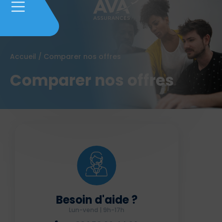
Accueil
/
Comparer nos offres
Comparer nos offres
Besoin d'aide ?
Lun-vend | 9h-17h