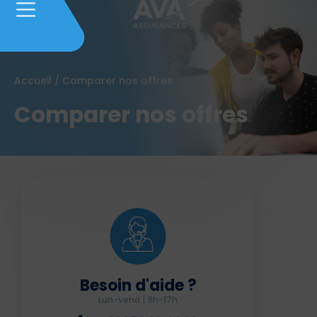
Accueil
/
Comparer nos offres
Comparer nos offres
Besoin d'aide ?
Lun-vend | 9h-17h