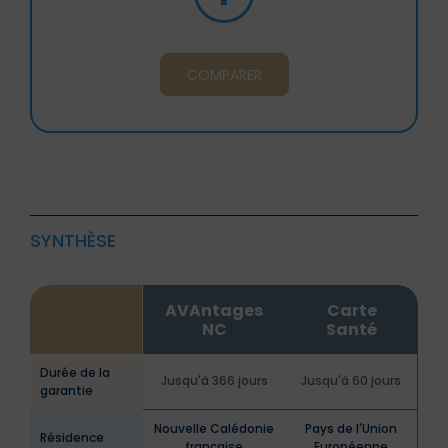
COMPARER
SYNTHÈSE
AVAntages
Carte
NC
Santé
Durée de la
Jusqu'à 366 jours
Jusqu'à 60 jours
garantie
Nouvelle Calédonie
Pays de l'Union
Résidence
française
Européenne