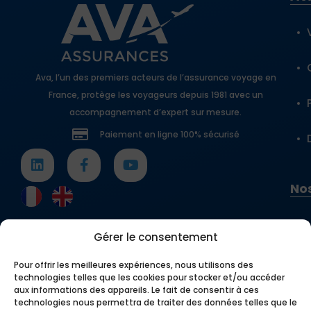
Ava, l’un des premiers acteurs de l’assurance voyage en
France, protège les voyageurs depuis 1981 avec un
accompagnement d’expert sur mesure.
Paiement en ligne 100% sécurisé
Nos
Gérer le consentement
Pour offrir les meilleures expériences, nous utilisons des
technologies telles que les cookies pour stocker et/ou accéder
aux informations des appareils. Le fait de consentir à ces
technologies nous permettra de traiter des données telles que le