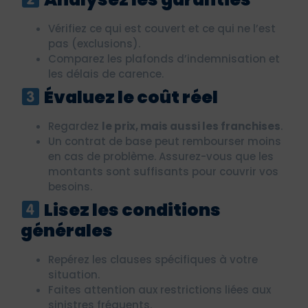
Vérifiez ce qui est couvert et ce qui ne l’est
pas (exclusions).
Comparez les plafonds d’indemnisation et
les délais de carence.
Évaluez le coût réel
Regardez
le prix, mais aussi les franchises
.
Un contrat de base peut rembourser moins
en cas de problème. Assurez-vous que les
montants sont suffisants pour couvrir vos
besoins.
Lisez les conditions
générales
Repérez les clauses spécifiques à votre
situation.
Faites attention aux restrictions liées aux
sinistres fréquents.