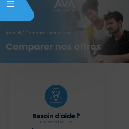
Accueil
/
Comparer nos offres
Comparer nos offres
Besoin d'aide ?
Lun-vend | 9h-17h