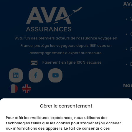
AV
Ava, l’un des premiers acteurs de l’assurance voyage en
France, protège les voyageurs depuis 1981 avec un
accompagnement d’expert sur mesure.
Paiement en ligne 100% sécurisé
Nos
Gérer le consentement
Pour offrir les meilleures expériences, nous utilisons des
technologies telles que les cookies pour stocker et/ou accéder
aux informations des appareils. Le fait de consentir à ces