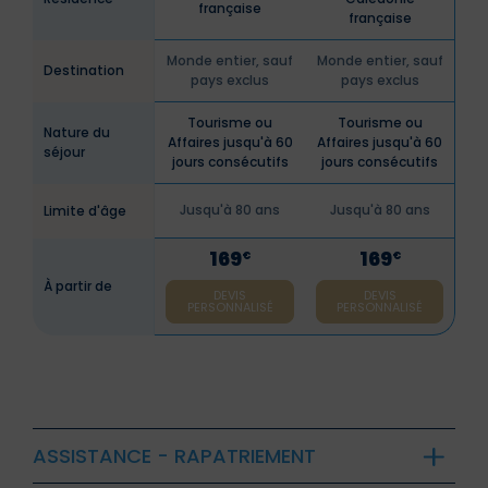
française
française
Monde entier, sauf
Monde entier, sauf
Destination
pays exclus
pays exclus
Tourisme ou
Tourisme ou
Nature du
Affaires jusqu'à 60
Affaires jusqu'à 60
séjour
jours consécutifs
jours consécutifs
Jusqu'à 80 ans
Jusqu'à 80 ans
Limite d'âge
169
169
€
€
À partir de
DEVIS
DEVIS
PERSONNALISÉ
PERSONNALISÉ
ASSISTANCE - RAPATRIEMENT