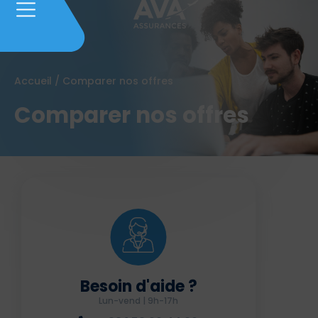
Accueil
/
Comparer nos offres
Comparer nos offres
Besoin d'aide ?
Lun-vend | 9h-17h