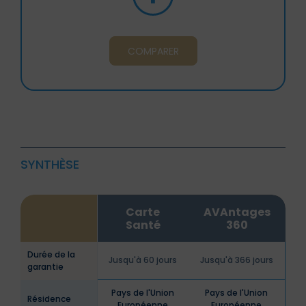
COMPARER
SYNTHÈSE
Carte
AVAntages
Santé
360
Durée de la
Jusqu'à 60 jours
Jusqu'à 366 jours
garantie
Pays de l'Union
Pays de l'Union
Résidence
Européenne
Européenne