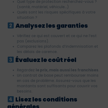
Quel type de protection recherchez-vous ?
(santé, matériel, véhicule…)
Quels sont les risques spécifiques à votre
situation ?
Analysez les garanties
Vérifiez ce qui est couvert et ce qui ne l’est
pas (exclusions).
Comparez les plafonds d’indemnisation et
les délais de carence.
Évaluez le coût réel
Regardez
le prix, mais aussi les franchises
.
Un contrat de base peut rembourser moins
en cas de problème. Assurez-vous que les
montants sont suffisants pour couvrir vos
besoins.
Lisez les conditions
générales