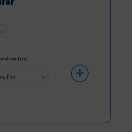
arer
ond contrat
+