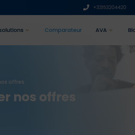
+33153204420
solutions
Comparateur
AVA
Bl
os offres
r nos offres