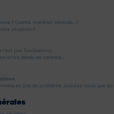
ous ? (santé, matériel, véhicule…)
otre situation ?
e l’est pas (exclusions).
n et les délais de carence.
nchises
.
moins en cas de problème. Assurez-vous que les 
nérales
re situation.