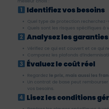
meilleur choix :
Identifiez vos besoins
Quel type de protection recherchez-v
Quels sont les risques spécifiques à v
Analysez les garanties
Vérifiez ce qui est couvert et ce qui n
Comparez les plafonds d’indemnisatio
Évaluez le coût réel
Regardez
le prix, mais aussi les fra
Un contrat de base peut rembourser 
vos besoins.
Lisez les conditions gé
Repérez les clauses spécifiques à vot