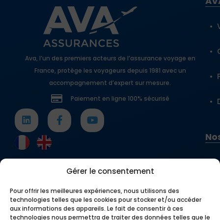
AV
Ava, l’un des premiers acteurs de l’assurance voyage en
France, protège les voyageurs depuis 1981 avec un
accompagnement d’expert sur mesure.
Paiement en ligne 100% sécurisé
Nos
Gérer le consentement
Pour offrir les meilleures expériences, nous utilisons des
technologies telles que les cookies pour stocker et/ou accéder
aux informations des appareils. Le fait de consentir à ces
technologies nous permettra de traiter des données telles que le