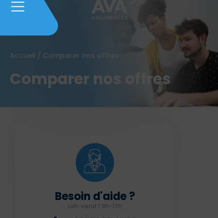
Accueil
/
Comparer nos offres
Comparer nos offres
Besoin d'aide ?
Lun-vend | 9h-17h