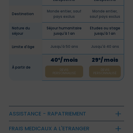
Monde entier, sauf
Monde entier,
Destination
pays exclus
sauf pays exclus
Nature du
Séjour humanitaire
Etudes ou stage
séjour
jusqu'à 1 an
jusqu'à 1 an
Jusqu'à 50 ans
Jusqu'à 40 ans
Limite d'âge
40
/ mois
29
/ mois
€
€
À partir de
DEVIS
DEVIS
PERSONNALISÉ
PERSONNALISÉ
ASSISTANCE - RAPATRIEMENT
FRAIS MEDICAUX A L'ETRANGER