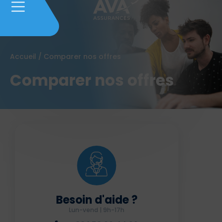
Accueil
/
Comparer nos offres
Comparer nos offres
Besoin d'aide ?
Lun-vend | 9h-17h