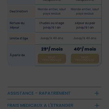
Monde entier, sauf
Monde entier, sauf
Destination
pays exclus
pays exclus
Nature du
Etudes ou stage
séjour au pair
séjour
jusqu'à 1 an
jusqu'à 1 an
Jusqu'à 40 ans
Jusqu'à 40 ans
Limite d'âge
29
/ mois
40
/ mois
€
€
À partir de
DEVIS
DEVIS
PERSONNALISÉ
PERSONNALISÉ
ASSISTANCE - RAPATRIEMENT
FRAIS MEDICAUX A L'ETRANGER