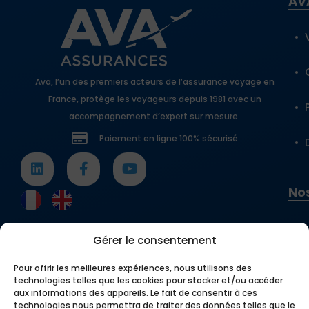
AV
Ava, l’un des premiers acteurs de l’assurance voyage en
France, protège les voyageurs depuis 1981 avec un
accompagnement d’expert sur mesure.
Paiement en ligne 100% sécurisé
Nos
Gérer le consentement
Pour offrir les meilleures expériences, nous utilisons des
technologies telles que les cookies pour stocker et/ou accéder
aux informations des appareils. Le fait de consentir à ces
technologies nous permettra de traiter des données telles que le