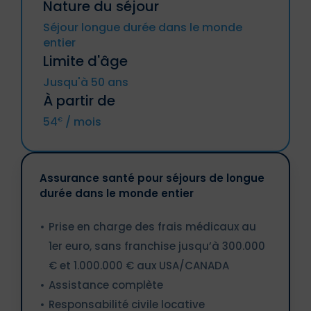
Nature du séjour
Estonie, Finlande, France métropolitaine
Les voyages à destination ou en
(y compris DROM et CTOM), Grèce,
provenance de la Russie, de Cuba, de
Séjour longue durée dans le monde
Hongrie, Irande, Italie, Lettonie, Lituanie,
l'Iran, de la Syrie, de la Corée du Nord, des
entier
Luxembourg, Malte, Pays-Bas, Pologne,
régions ukrainiennes de Crimée, de la
Portugal, République tchèque,
Limite d'âge
République populaire de Donetsk, de la
Roumanie, Slovaquie, Slovénie, Suède.
République populaire de Lougansk ou
Jusqu'à 50 ans
un voyage impliquant l'une des ces
régions.
À partir de
Islande, Liechtenstein, Norvège,
Les résidents de l'un des pays
Principautés d’Andorre et de Monaco,
54
/ mois
€
susmentionnés.
Suisse.
Les personnes ou sociétés
sanctionnées.
Assurance santé pour séjours de longue
durée dans le monde entier
Prise en charge des frais médicaux au
1er euro, sans franchise jusqu’à 300.000
€ et 1.000.000 € aux USA/CANADA
Assistance complète
Responsabilité civile locative