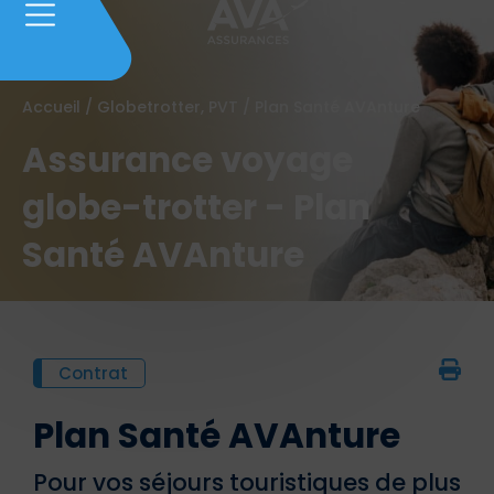
Accueil
/
Globetrotter, PVT
/
Plan Santé AVAnture
Assurance voyage
globe-trotter - Plan
Santé AVAnture
Contrat
Plan Santé AVAnture
Pour vos séjours touristiques de plus