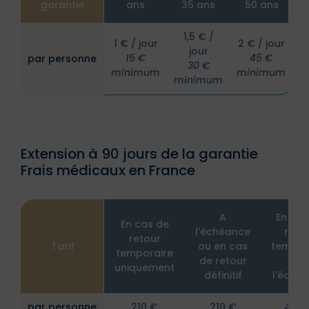
garantie
ans
35 ans
50 ans
1,5 € /
1 € / jour
2 € / jour
jour
15 €
45 €
par personne
30 €
minimum
minimum
minimum
Extension à 90 jours de la garantie
Frais médicaux en France
A
En cas
En cas de
l'échéance
reto
retour
Tarif
ou en cas
tempor
temporaire
de retour
et 
uniquement
définitif
l'éché
par personne
210 €
210 €
420 