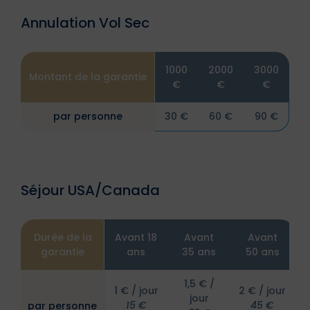
Annulation Vol Sec
1000
2000
3000
Montant de la garantie
€
€
€
par personne
30 €
60 €
90 €
Séjour USA/Canada
Durée de la
Avant 18
Avant
Avant
garantie
ans
35 ans
50 ans
1,5 € /
1 € / jour
2 € / jour
jour
15 €
45 €
par personne