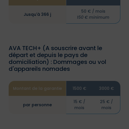
65 € / mois
50 € / mois
Jusqu'à 366 j
Jusqu'à 366 j
195 € minimum
150 € minimum
AVA TECH+ (A souscrire avant le
départ et depuis le pays de
domiciliation) : Dommages ou vol
d'appareils nomades
Montant de la garantie
1500 €
3000 €
15 € /
25 € /
par personne
mois
mois