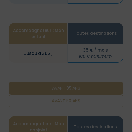
Accompagnateur : Mon
Toutes destinations
enfant
35 € / mois
Jusqu'à 366 j
105 € minimum
AVANT 35 ANS
AVANT 50 ANS
Accompagnateur : Mon
Accompagnateur : Mon
Toutes destinations
Toutes destinations
conjoint
conjoint