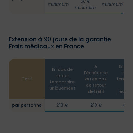
30 €
minimum
minimum
minimum
Extension à 90 jours de la garantie
Frais médicaux en France
A
En cas
En cas de
l'échéance
reto
retour
Tarif
ou en cas
tempor
temporaire
de retour
et 
uniquement
définitif
l'éché
par personne
210 €
210 €
420 