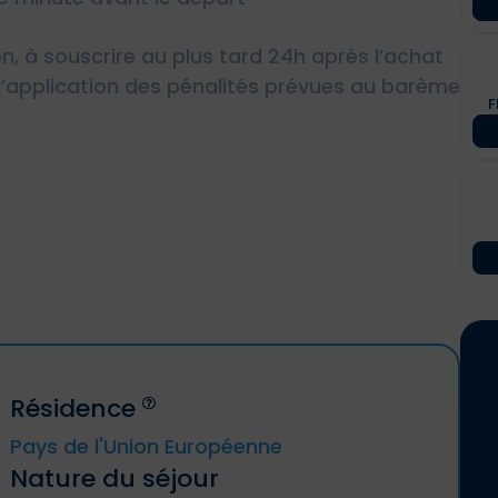
on, à souscrire au plus tard 24h après l’achat
r d’application des pénalités prévues au barème
F
Résidence
Pays de l'Union Européenne
Nature du séjour
Allemagne, Autriche, Belgique, Bulgarie,