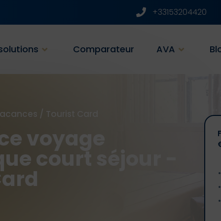
+33153204420
solutions
Comparateur
AVA
Bl
Vacances
/
Tourist Card
ce voyage
que court séjour -
Card