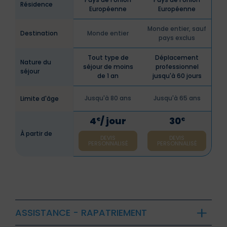
Résidence
Européenne
Européenne
Monde entier, sauf
Destination
Monde entier
pays exclus
Tout type de
Déplacement
Nature du
séjour de moins
professionnel
séjour
de 1 an
jusqu'à 60 jours
Jusqu'à 80 ans
Jusqu'à 65 ans
Limite d'âge
4
/ jour
30
€
€
À partir de
DEVIS
DEVIS
PERSONNALISÉ
PERSONNALISÉ
ASSISTANCE - RAPATRIEMENT