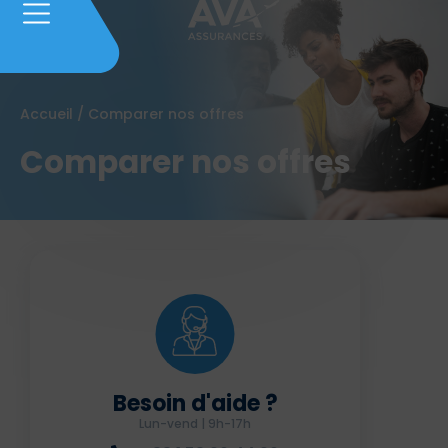
Accueil
/
Comparer nos offres
Comparer nos offres
Besoin d'aide ?
Lun-vend | 9h-17h