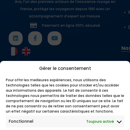
Ava, l’un des premiers acteurs de l’assurance voyage en
France, protège les voyageurs depuis 1981 avec un
accompagnement d’expert sur mesure.
Paiement en ligne 100% sécurisé
Nos
Gérer le consentement
Pour offrir les meilleures expériences, nous utilisons des
technologies telles que les cookies pour stocker et/ou accéder
aux informations des appareils. Le fait de consentir à ces
technologies nous permettra de traiter des données telles que le
comportement de navigation ou les ID uniques sur ce site. Le fait
de ne pas consentir ou de retirer son consentement peut avoir
un effet négatif sur certaines caractéristiques et fonctions.
Fonctionnel
Toujours activé