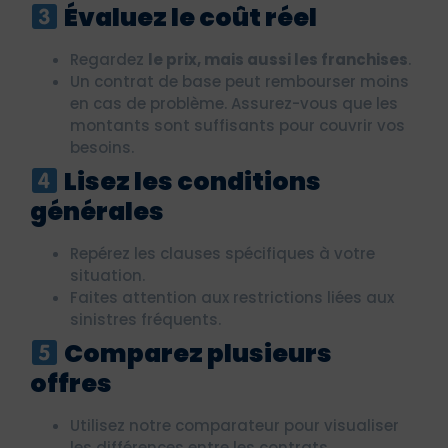
Évaluez le coût réel
Regardez
le prix, mais aussi les franchises
.
Un contrat de base peut rembourser moins
en cas de problème. Assurez-vous que les
montants sont suffisants pour couvrir vos
besoins.
Lisez les conditions
générales
Repérez les clauses spécifiques à votre
situation.
Faites attention aux restrictions liées aux
sinistres fréquents.
Comparez plusieurs
offres
Utilisez notre comparateur pour visualiser
les différences entre les contrats.