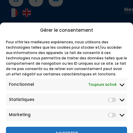
L’assurance expatriés qui
protège aussi vos proches
Gérer le consentement
C’est un constat facile à faire : vivre à
l’étranger est une expérience encore plus
Pour offrir les meilleures expériences, nous utilisons des
belle quand elle se partage. Si vous partez à
technologies telles que les cookies pour stocker et/ou accéder
l’étranger avec votre conjoint ou vos
aux informations des appareils. Le fait de consentir à ces
technologies nous permettra de traiter des données telles que le
enfants, nos contrats proposent des
comportement de navigation ou les ID uniques sur ce site. Le fait
options spécifiques pour assurer toute
de ne pas consentir ou de retirer son consentement peut avoir
votre famille. Des garanties santé pour les
un effet négatif sur certaines caractéristiques et fonctions.
enfants aux solutions d’assistance pour les
Fonctionnel
Toujours activé
conjoints, AVA s’assure que chacun soit
protégé.
Votre couverture est ajustable selon plusieurs
Statistiques
facteurs :
Marketing
Durée du séjour
Pays d’expatriation
Services de santé locaux