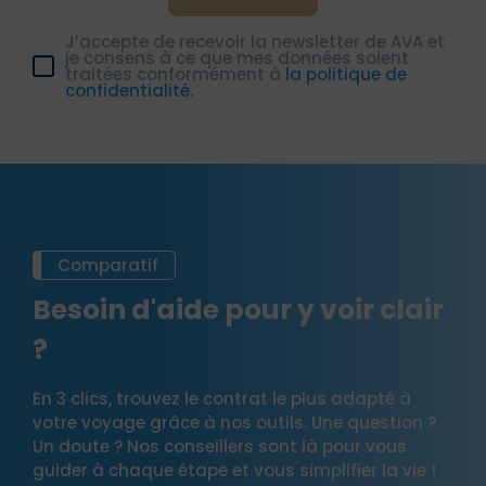
J’accepte de recevoir la newsletter de AVA et
mission internationale
je consens à ce que mes données soient
traitées conformément à
la politique de
confidentialité.
La mobilité internationale offre de belles
perspectives. Le fait de découvrir un nouveau
marché, de renforcer des compétences ou encore
d’évoluer dans un environnement stimulant sont
autant d’occasions propres au digital
nomadisme.
Nouveau pays, nouvelles responsabilités,
Comparatif
nouveaux horizons. Vous avancez dans votre
Besoin d'aide pour y voir clair
carrière avec audace : à nous de mettre en place
une sécurité à la hauteur.
?
Pourtant, vivre loin de son système de santé
habituel implique quelques
précautions
. Chaque
En 3 clics, trouvez le contrat le plus adapté à
pays a ses propres règles et sa propre
votre voyage grâce à nos outils. Une question ?
organisation. Dans certains endroits, accéder
Un doute ? Nos conseillers sont là pour vous
aux bons soins entraîne des complications, voire
guider à chaque étape et vous simplifier la vie !
des dépenses imprévues. C’est la raison pour
laquelle notre assurance voyage expatriés inclut