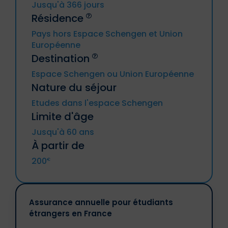
Jusqu'à 366 jours
Résidence
Pays hors Espace Schengen et Union
Européenne
Destination
Espace Schengen ou Union Européenne
Allemagne, Autriche, Belgique, Bulgarie,
Nature du séjour
Chypre, Croatie, Danemark, Espagne,
Estonie, Finlande, France métropolitaine
Etudes dans l'espace Schengen
(y compris DROM et CTOM), Grèce,
Hongrie, Irande, Italie, Lettonie, Lituanie,
Limite d'âge
Luxembourg, Malte, Pays-Bas, Pologne,
Portugal, République tchèque,
Jusqu'à 60 ans
Roumanie, Slovaquie, Slovénie, Suède.
À partir de
200
€
Islande, Liechtenstein, Norvège,
Principautés d’Andorre et de Monaco,
Suisse.
Assurance annuelle pour étudiants
étrangers en France