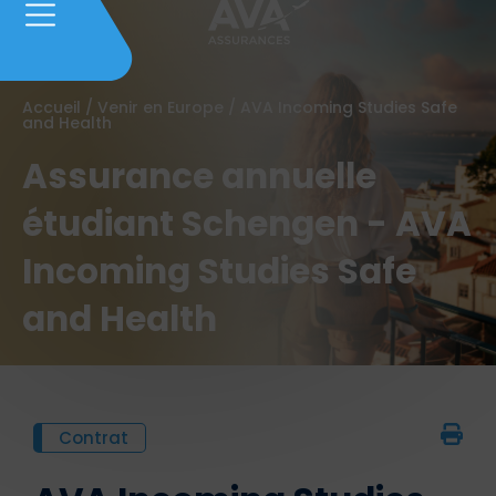
Accueil
/
Venir en Europe
/
AVA Incoming Studies Safe
and Health
Assurance annuelle
étudiant Schengen - AVA
Incoming Studies Safe
and Health
Contrat