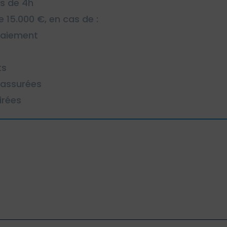
us de 4h
15.000 €, en cas de :
paiement
ts
 assurées
irées