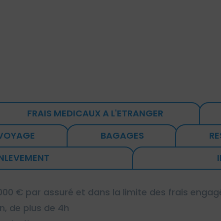
Islande, Liechtenstein, Norvège,
Principautés d’Andorre et de Monaco,
Suisse.
FRAIS MEDICAUX A L'ETRANGER
 VOYAGE
BAGAGES
RE
ENLEVEMENT
0 € par assuré et dans la limite des frais engagé
n, de plus de 4h