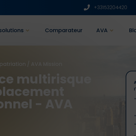
+33153204420
solutions
Comparateur
AVA
Bl
xpatriation
/
AVA Mission
ce multirisque
placement
onnel - AVA