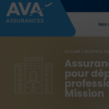
Nos 
Accueil
/
Business, E
Assuran
pour dé
professi
Mission