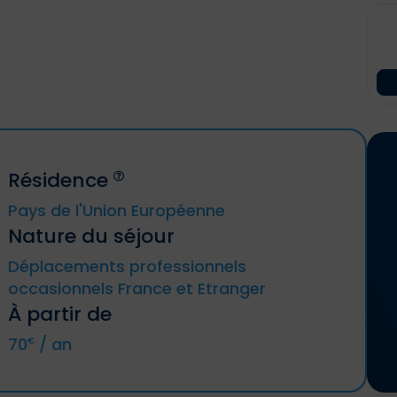
Résidence
Pays de l'Union Européenne
Nature du séjour
Allemagne, Autriche, Belgique, Bulgarie,
Déplacements professionnels
Chypre, Croatie, Danemark, Espagne,
Estonie, Finlande, France métropolitaine
occasionnels France et Etranger
(y compris DROM et CTOM), Grèce,
À partir de
Hongrie, Irande, Italie, Lettonie, Lituanie,
Luxembourg, Malte, Pays-Bas, Pologne,
70
/ an
€
Portugal, République tchèque,
Roumanie, Slovaquie, Slovénie, Suède.