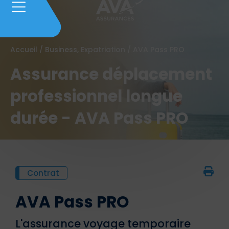
Accueil
/
Business, Expatriation
/
AVA Pass PRO
Assurance déplacement
professionnel longue
durée​ - AVA Pass PRO
Contrat
AVA Pass PRO
L'assurance voyage temporaire