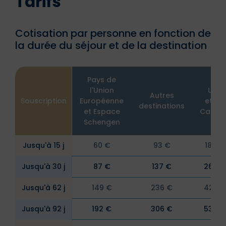
Tarifs
Cotisation par personne en fonction de
la durée du séjour et de la destination
Pays de
l'Union
USA
Autres
Souscription
Européenne
et/ou
destinations
et Espace
Canad
Schengen
Jusqu'à 15 j
60 €
93 €
183 €
Jusqu'à 30 j
87 €
137 €
268 €
Jusqu'à 62 j
149 €
236 €
425 €
Jusqu'à 92 j
192 €
306 €
535 €