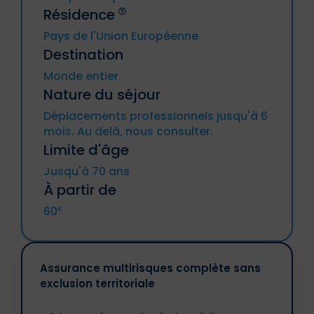
Résidence
Pays de l'Union Européenne
Destination
Allemagne, Autriche, Belgique, Bulgarie,
Monde entier
Chypre, Croatie, Danemark, Espagne,
Nature du séjour
Estonie, Finlande, France métropolitaine
(y compris DROM et CTOM), Grèce,
Déplacements professionnels jusqu'à 6
Hongrie, Irande, Italie, Lettonie, Lituanie,
mois. Au delà, nous consulter.
Luxembourg, Malte, Pays-Bas, Pologne,
Portugal, République tchèque,
Limite d'âge
Roumanie, Slovaquie, Slovénie, Suède.
Jusqu'à 70 ans
À partir de
Islande, Liechtenstein, Norvège,
Principautés d’Andorre et de Monaco, UK,
60
€
Suisse.
Assurance multirisques complète sans
exclusion territoriale