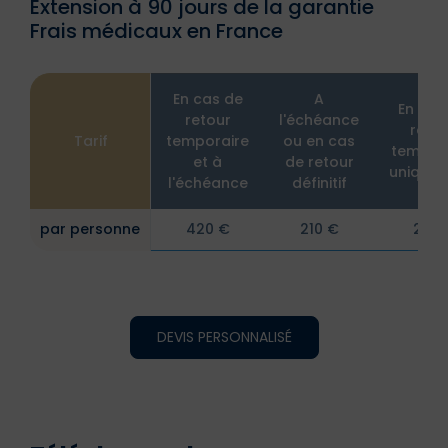
Extension à 90 jours de la garantie
Frais médicaux en France
En cas de
A
En cas
retour
l'échéance
retou
Tarif
temporaire
ou en cas
tempor
et à
de retour
unique
l'échéance
définitif
par personne
420 €
210 €
210 
DEVIS PERSONNALISÉ