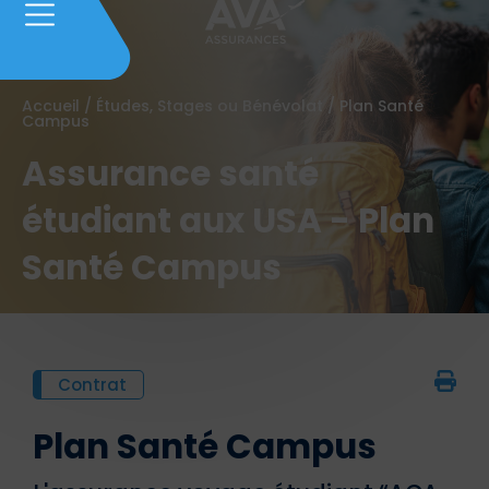
Accueil
/
Études, Stages ou Bénévolat
/
Plan Santé
Campus
Assurance santé
étudiant aux USA - Plan
Santé Campus
Contrat
Plan Santé Campus