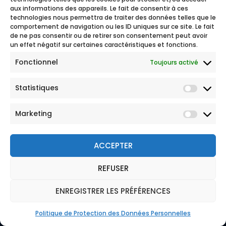
aux informations des appareils. Le fait de consentir à ces
charge optimale des frais de santé, qu’il
technologies nous permettra de traiter des données telles que le
s’agisse de consultations médicales,
comportement de navigation ou les ID uniques sur ce site. Le fait
d’hospitalisations, ou d’examens
de ne pas consentir ou de retirer son consentement peut avoir
spécialisés.
un effet négatif sur certaines caractéristiques et fonctions.
Soins d’urgence
: Une couverture essentielle
Fonctionnel
Toujours activé
pour faire face à tout imprévu, qu’il s’agisse
d’un accident ou d’une maladie soudaine.
Assistance et rapatriement
: En cas de
Statistiques
situation critique, l’assurance couvre les
frais de rapatriement dans votre pays
Marketing
d’origine.
Santé mentale
: Les services de santé
mentale, souvent exigés par les universités,
ACCEPTER
sont intégrés dans le contrat.
Maternité et prévention
: Certaines
REFUSER
universités demandent une couverture pour
© 2026 Tous droits réservés
Mentions légales
les soins préventifs et les besoins en
ENREGISTRER LES PRÉFÉRENCES
matière de maternité. Le Plan Santé
Politique de Protection des Données Personnelles
CGU
Campus répond à ces attentes.
Politique de Protection des Données Personnelles
Réclamation
Plan du site