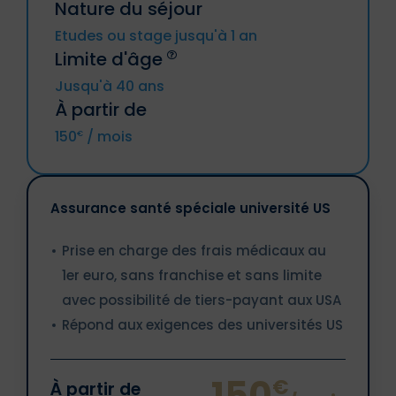
Nature du séjour
Estonie, Finlande, France métropolitaine
(y compris DROM et CTOM), Grèce,
Etudes ou stage jusqu'à 1 an
Hongrie, Irande, Italie, Lettonie, Lituanie,
Limite d'âge
Luxembourg, Malte, Pays-Bas, Pologne,
Portugal, République tchèque,
Jusqu'à 40 ans
Roumanie, Slovaquie, Slovénie, Suède.
À partir de
Islande, Liechtenstein, Norvège,
150
/ mois
€
Principautés d’Andorre et de Monaco,
Suisse.
Assurance santé spéciale université US
Prise en charge des frais médicaux au
1er euro, sans franchise et sans limite
avec possibilité de tiers-payant aux USA
Répond aux exigences des universités US
150
€
À partir de