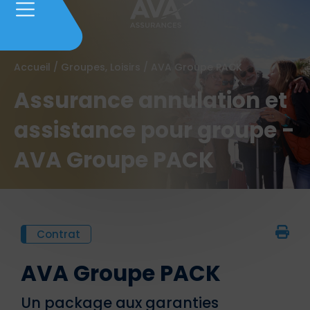
Accueil
/
Groupes, Loisirs
/
AVA Groupe PACK
Assurance annulation et
assistance pour groupe -
AVA Groupe PACK
Contrat
AVA Groupe PACK
Un package aux garanties