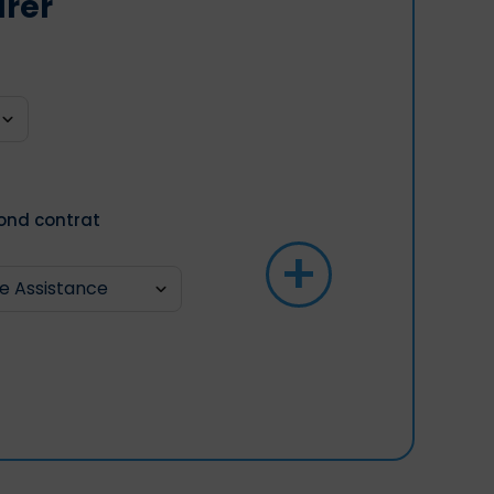
arer
ond contrat
+