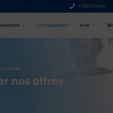
+33153204420
solutions
Comparateur
AVA
Bl
os offres
r nos offres