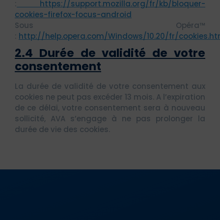
:
https://support.mozilla.org/fr/kb/bloquer-
cookies-firefox-focus-android
Sous Opéra™
:
http://help.opera.com/Windows/10.20/fr/cookies.ht
2.4 Durée de validité de votre
consentement
La durée de validité de votre consentement aux
cookies ne peut pas excéder 13 mois. A l’expiration
de ce délai, votre consentement sera à nouveau
sollicité, AVA s’engage à ne pas prolonger la
durée de vie des cookies.