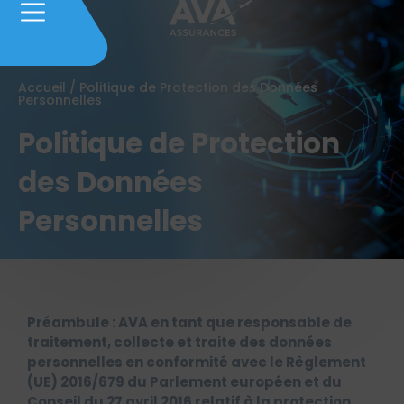
Accueil
/
Politique de Protection des Données
Personnelles
Politique de Protection
des Données
Personnelles
Préambule : AVA en tant que responsable de
traitement, collecte et traite des données
personnelles en conformité avec le Règlement
(UE) 2016/679 du Parlement européen et du
Conseil du 27 avril 2016 relatif à la protection