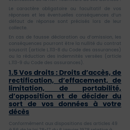
Le caractère obligatoire ou facultatif de vos
réponses et les éventuelles conséquences d’un
défaut de réponse sont précisés lors de leur
collecte.
En cas de fausse déclaration ou d’omission, les
conséquences pourront être la nullité du contrat
souscrit (article L.113-8 du Code des assurances)
ou la réduction des indemnités versées (article
L.113-9 du Code des assurances).
1.5 Vos droits : Droits d’accès, de
rectification, d’effacement, de
limitation, de portabilité,
d’opposition et de décider du
sort de vos données à votre
décès
Conformément aux dispositions des articles 49
à 56 de la loi 78-17 du 6 janvier 1978 relative à