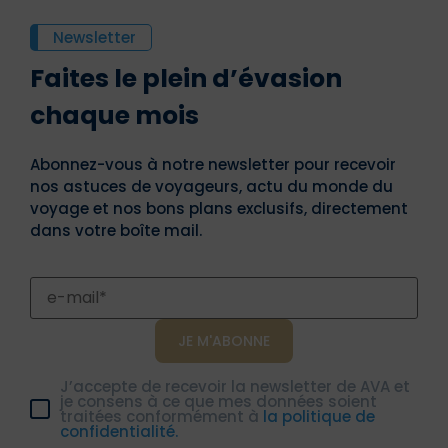
Newsletter
L’AVA Incoming Studies propose une solution
d’assurance qui respecte les normes relatives à
Faites le plein d’évasion
l’entrée et au séjour dans l’Espace Schengen. Ce
contrat inclut :
chaque mois
Une garantie suffisante pour les frais
Abonnez-vous à notre newsletter pour recevoir
médicaux, indispensable pour couvrir les
nos astuces de voyageurs, actu du monde du
soins liés à des maladies ou des accidents ;
voyage et nos bons plans exclusifs, directement
Des prestations d’assistance-
dans votre boîte mail.
rapatriement, permettant une prise en
charge efficace en cas d’urgence médicale
ou d’autres situations imprévues.
Cette assurance offre une protection essentielle
pour un séjour sécurisé et conforme aux
exigences administratives des étudiants
étrangers.
J’accepte de recevoir la newsletter de AVA et
Des avantages pensés pour
je consens à ce que mes données soient
traitées conformément à
la politique de
les étudiants
confidentialité.