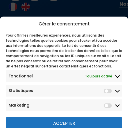
Nos
internationaux ont accès à une assurance
spécifiquement conçue pour leurs besoins. Les
principaux avantages incluent :
Gérer le consentement
Une assistance 24/7
: Les équipes d’AVA
sont disponibles à tout moment pour
Pour offrir les meilleures expériences, nous utilisons des
technologies telles que les cookies pour stocker et/ou accéder
intervenir en cas de besoin, quel que soit
aux informations des appareils. Le fait de consentir à ces
votre lieu de résidence temporaire.
technologies nous permettra de traiter des données telles que le
Une expertise reconnue
: Forte de
comportement de navigation ou les ID uniques sur ce site. Le fait
nombreuses années d’expérience dans le
de ne pas consentir ou de retirer son consentement peut avoir
un effet négatif sur certaines caractéristiques et fonctions.
domaine de l’assurance voyage, AVA
propose des solutions fiables et adaptées.
Fonctionnel
Toujours activé
Une couverture complète et personnalisable
: Les garanties de base solides et les
Statistiques
options modulables permettent une
protection optimale.
Une conformité simplifiée
: Souscrire à l’AVA
Marketing
Incoming Studies assure une acceptation
rapide par les autorités compétentes pour
ACCEPTER
le visa.