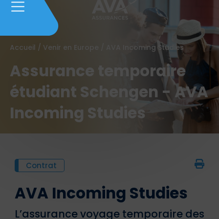
Accueil
/
Venir en Europe
/
AVA Incoming Studies
Assurance temporaire
étudiant Schengen - AVA
Incoming Studies
Contrat
AVA Incoming Studies
L’assurance voyage temporaire des