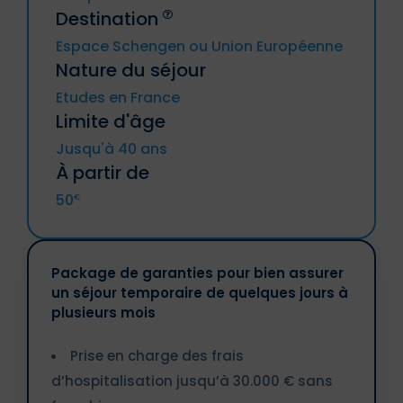
Destination
Espace Schengen ou Union Européenne
Allemagne, Autriche, Belgique, Bulgarie,
Nature du séjour
Chypre, Croatie, Danemark, Espagne,
Estonie, Finlande, France métropolitaine
Etudes en France
(y compris DROM et CTOM), Grèce,
Hongrie, Irande, Italie, Lettonie, Lituanie,
Limite d'âge
Luxembourg, Malte, Pays-Bas, Pologne,
Portugal, République tchèque,
Jusqu'à 40 ans
Roumanie, Slovaquie, Slovénie, Suède.
À partir de
50
€
Islande, Liechtenstein, Norvège,
Principautés d’Andorre et de Monaco,
Suisse.
Package de garanties pour bien assurer
un séjour temporaire de quelques jours à
plusieurs mois
Prise en charge des frais
d’hospitalisation jusqu’à 30.000 € sans