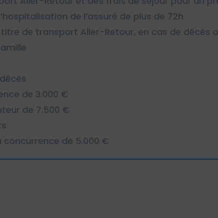
sport Aller-Retour et des frais de séjour pour un
’hospitalisation de l’assuré de plus de 72h
n titre de transport Aller-Retour, en cas de décès 
amille
 décès
ence de 3.000 €
uteur de 7.500 €
ts
à concurrence de 5.000 €