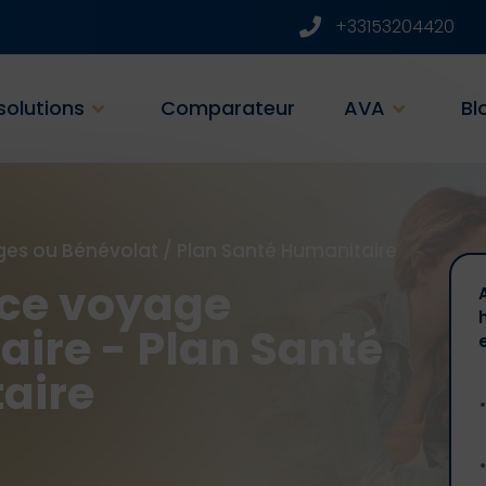
+33153204420
solutions
Comparateur
AVA
Bl
ges ou Bénévolat
/
Plan Santé Humanitaire
ce voyage
ire - Plan Santé
aire