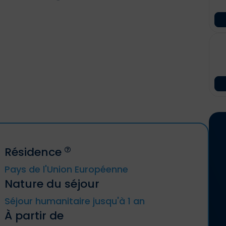
Résidence
Pays de l'Union Européenne
Nature du séjour
Allemagne, Autriche, Belgique, Bulgarie,
Séjour humanitaire jusqu'à 1 an
Chypre, Croatie, Danemark, Espagne,
Estonie, Finlande, France métropolitaine
À partir de
(y compris DROM et CTOM), Grèce,