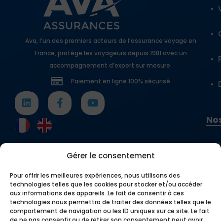
Ava, l’un des premiers acteurs de l’assurance voyage en
France, protège les voyageurs depuis 1981 avec un
accompagnement d’expert sur mesure.
Paiement en ligne 100% sécurisé
Nos
Gérer le consentement
Pour offrir les meilleures expériences, nous utilisons des
technologies telles que les cookies pour stocker et/ou accéder
aux informations des appareils. Le fait de consentir à ces
technologies nous permettra de traiter des données telles que le
comportement de navigation ou les ID uniques sur ce site. Le fait
de ne pas consentir ou de retirer son consentement peut avoir