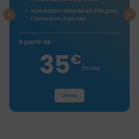
Attestation délivrée en 24h pour
l’obtention d’un visa
A partir de :
35
€
/mois
A pa
Détails