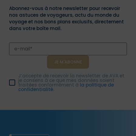
incontournable du marché de l’assurance
voyage longue durée.
Abonnez-vous à notre newsletter pour recevoir
nos astuces de voyageurs, actu du monde du
Chez AVA, nous proposons des formules
voyage et nos bons plans exclusifs, directement
d’assurance santé pensées pour les expatriés
dans votre boîte mail.
temporaires et les aventuriers en quête de
liberté. Nos solutions couvrent vos frais
médicaux à l’étranger, les urgences hospitalières,
le rapatriement, la responsabilité civile, et bien
plus encore, où que vous soyez : en Asie, en
Amérique, en Océanie ou en Europe.
J’accepte de recevoir la newsletter de AVA et
Choisissez une assurance voyage complète,
je consens à ce que mes données soient
fiable et reconnue, pour voyager, vivre et
traitées conformément à
la politique de
travailler à l’étranger en toute sérénité.
confidentialité.
Utilisez notre guide et notre
comparateur
pour
visualiser les différences entre les contrats.
Obtenez votre devis personnalisé dès
maintenant et partez l’esprit tranquille avec AVA,
expert de l’assurance voyage.