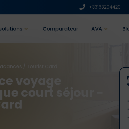
+33153204420
solutions
Comparateur
AVA
Bl
Vacances
/
Tourist Card
ce voyage
que court séjour -
Card