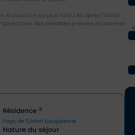
on, à souscrire au plus tard 24h après l’achat
r d’application des pénalités prévues au barème
F
Résidence
Pays de l'Union Européenne
Nature du séjour
Allemagne, Autriche, Belgique, Bulgarie,