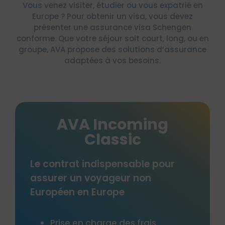
Vous venez visiter, étudier ou vous expatrié en
Europe ? Pour obtenir un visa, vous devez
présenter une assurance visa Schengen
conforme. Que votre séjour soit court, long, ou en
groupe, AVA propose des solutions d’assurance
adaptées à vos besoins.
VA Incoming
AVA 
Classic
Studie
H
at indispensable pour
un voyageur non
Couverture ann
 en Europe
étudiants non
l’Espace Schen
 en charge des frais