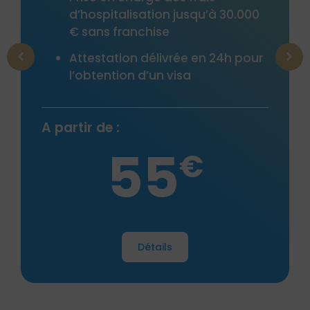
pitalisation jusqu’à 30.000
Frais médic
ns franchise
base de re
Sécurité soc
tation délivrée en 24h pour
ention d’un visa
Attestation
l’obtention 
de :
55
A partir de :
€
2
Détails