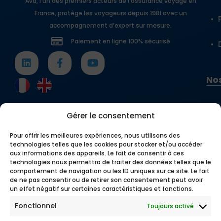
Ava, l’un des premiers acteurs de l’assurance voyage en
France, protège les voyageurs depuis 1981 avec un
accompagnement d’expert sur mesure.
Paiement en ligne 100% sécurisé
Nos
Gérer le consentement
Pour offrir les meilleures expériences, nous utilisons des
technologies telles que les cookies pour stocker et/ou accéder
aux informations des appareils. Le fait de consentir à ces
technologies nous permettra de traiter des données telles que le
comportement de navigation ou les ID uniques sur ce site. Le fait
de ne pas consentir ou de retirer son consentement peut avoir
un effet négatif sur certaines caractéristiques et fonctions.
Fonctionnel
Toujours activé