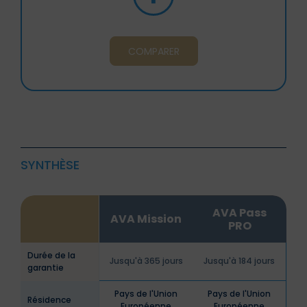
COMPARER
SYNTHÈSE
AVA Pass
AVA Mission
PRO
Durée de la
Jusqu'à 365 jours
Jusqu'à 184 jours
garantie
Pays de l'Union
Pays de l'Union
Résidence
Européenne
Européenne