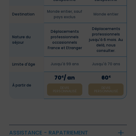
Monde entier, sauf
Destination
Monde entier
pays exclus
Déplacements
Déplacements
professionnels
Nature du
professionnels
jusqu'à 6 mois. Au
séjour
occasionnels
delà, nous
France et Etranger
consulter.
Jusqu'à 99 ans
Jusqu'à 70 ans
Limite d'âge
70
/ an
60
€
€
À partir de
DEVIS
DEVIS
PERSONNALISÉ
PERSONNALISÉ
ASSISTANCE - RAPATRIEMENT