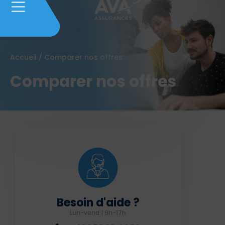
Accueil
/
Comparer nos offres
Comparer nos offres
Besoin d'aide ?
Lun-vend | 9h-17h