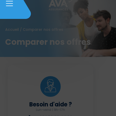
Accueil
/
Comparer nos offres
Comparer nos offres
Besoin d'aide ?
Lun-vend | 9h-17h