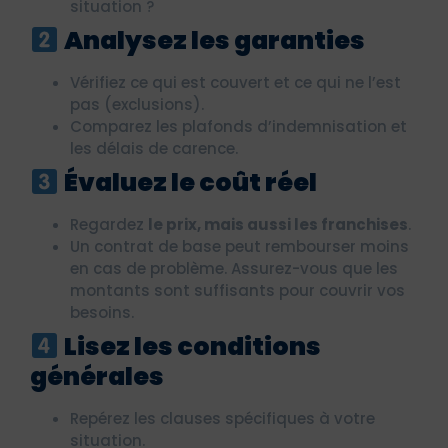
situation ?
Analysez les garanties
Vérifiez ce qui est couvert et ce qui ne l’est
pas (exclusions).
Comparez les plafonds d’indemnisation et
les délais de carence.
Évaluez le coût réel
Regardez
le prix, mais aussi les franchises
.
Un contrat de base peut rembourser moins
en cas de problème. Assurez-vous que les
montants sont suffisants pour couvrir vos
besoins.
Lisez les conditions
générales
Repérez les clauses spécifiques à votre
situation.