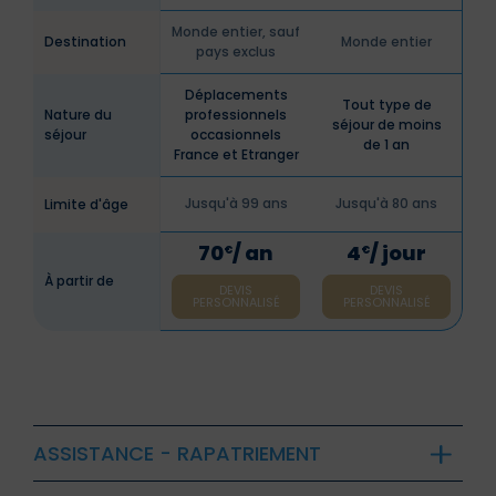
Monde entier, sauf
Destination
Monde entier
pays exclus
Déplacements
Tout type de
Nature du
professionnels
séjour de moins
séjour
occasionnels
de 1 an
France et Etranger
Jusqu'à 99 ans
Jusqu'à 80 ans
Limite d'âge
70
/ an
4
/ jour
€
€
À partir de
DEVIS
DEVIS
PERSONNALISÉ
PERSONNALISÉ
ASSISTANCE - RAPATRIEMENT