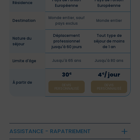
Résidence
Européenne
Européenne
Monde entier, sauf
Destination
Monde entier
pays exclus
Déplacement
Tout type de
Nature du
professionnel
séjour de moins
séjour
jusqu'à 60 jours
de 1 an
Jusqu'à 65 ans
Jusqu'à 80 ans
Limite d'âge
30
4
/ jour
€
€
À partir de
DEVIS
DEVIS
PERSONNALISÉ
PERSONNALISÉ
ASSISTANCE - RAPATRIEMENT