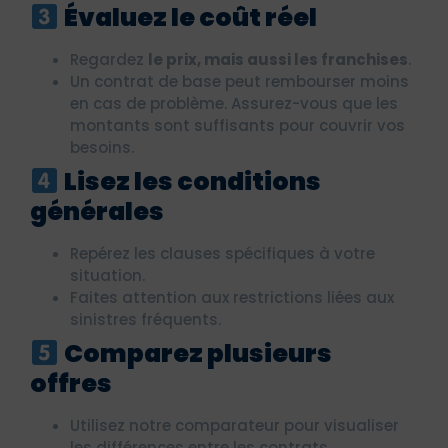
Évaluez le coût réel
Regardez
le prix, mais aussi les franchises
.
Un contrat de base peut rembourser moins
en cas de problème. Assurez-vous que les
montants sont suffisants pour couvrir vos
besoins.
Lisez les conditions
générales
Repérez les clauses spécifiques à votre
situation.
Faites attention aux restrictions liées aux
sinistres fréquents.
Comparez plusieurs
offres
Utilisez notre comparateur pour visualiser
les différences entre les contrats.