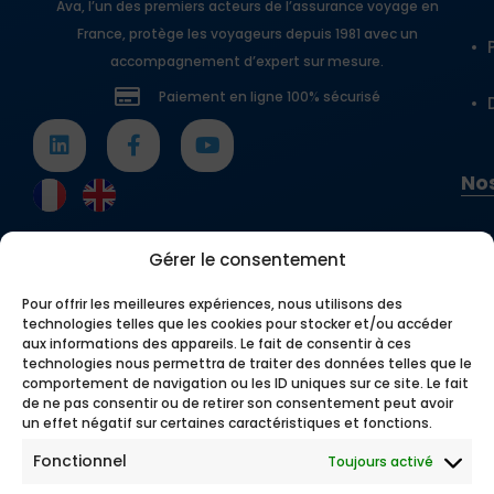
Ava, l’un des premiers acteurs de l’assurance voyage en
France, protège les voyageurs depuis 1981 avec un
accompagnement d’expert sur mesure.
Paiement en ligne 100% sécurisé
Nos
Gérer le consentement
Pour offrir les meilleures expériences, nous utilisons des
technologies telles que les cookies pour stocker et/ou accéder
aux informations des appareils. Le fait de consentir à ces
technologies nous permettra de traiter des données telles que le
comportement de navigation ou les ID uniques sur ce site. Le fait
de ne pas consentir ou de retirer son consentement peut avoir
un effet négatif sur certaines caractéristiques et fonctions.
Fonctionnel
Toujours activé