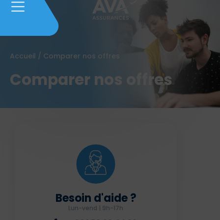
Accueil
/
Comparer nos offres
Comparer nos offres
Besoin d'aide ?
Lun-vend | 9h-17h