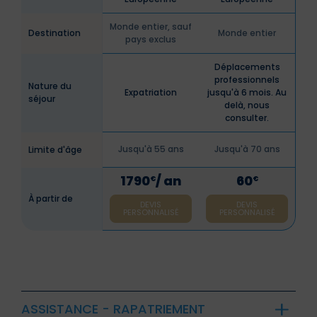
Monde entier, sauf
Destination
Monde entier
pays exclus
Déplacements
professionnels
Nature du
Expatriation
jusqu'à 6 mois. Au
séjour
delà, nous
consulter.
Jusqu'à 55 ans
Jusqu'à 70 ans
Limite d'âge
1790
/ an
60
€
€
À partir de
DEVIS
DEVIS
PERSONNALISÉ
PERSONNALISÉ
ASSISTANCE - RAPATRIEMENT