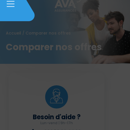
Accueil
/
Comparer nos offres
Comparer nos offres
Besoin d'aide ?
Lun-vend | 9h-17h