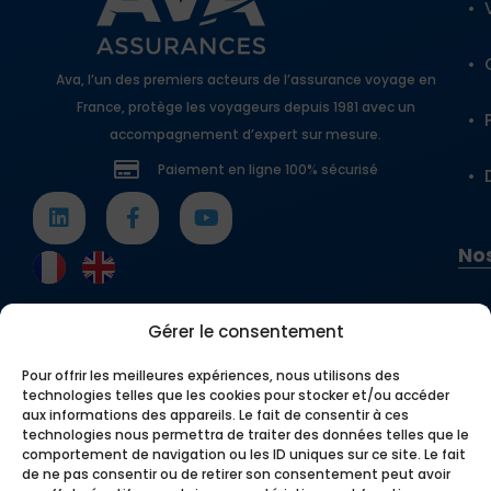
Ava, l’un des premiers acteurs de l’assurance voyage en
France, protège les voyageurs depuis 1981 avec un
accompagnement d’expert sur mesure.
Paiement en ligne 100% sécurisé
Nos
Gérer le consentement
Pour offrir les meilleures expériences, nous utilisons des
technologies telles que les cookies pour stocker et/ou accéder
aux informations des appareils. Le fait de consentir à ces
technologies nous permettra de traiter des données telles que le
comportement de navigation ou les ID uniques sur ce site. Le fait
de ne pas consentir ou de retirer son consentement peut avoir