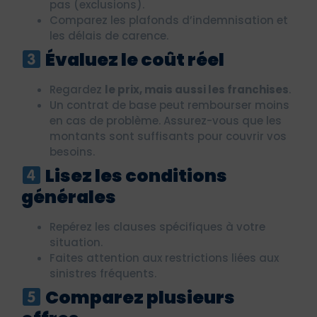
pas (exclusions).
Comparez les plafonds d’indemnisation et
les délais de carence.
Évaluez le coût réel
Regardez
le prix, mais aussi les franchises
.
Un contrat de base peut rembourser moins
en cas de problème. Assurez-vous que les
montants sont suffisants pour couvrir vos
besoins.
Lisez les conditions
générales
Repérez les clauses spécifiques à votre
situation.
Faites attention aux restrictions liées aux
sinistres fréquents.
Comparez plusieurs