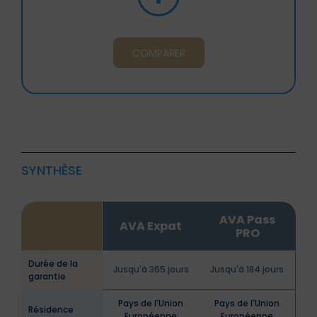
COMPARER
SYNTHÈSE
AVA Pass
AVA Expat
PRO
Durée de la
Jusqu'à 365 jours
Jusqu'à 184 jours
garantie
Pays de l'Union
Pays de l'Union
Résidence
Européenne
Européenne