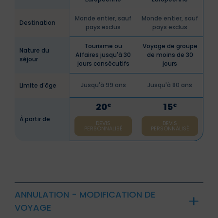
Monde entier, sauf
Monde entier, sauf
Destination
pays exclus
pays exclus
Tourisme ou
Voyage de groupe
Nature du
Affaires jusqu'à 30
de moins de 30
séjour
jours consécutifs
jours
Jusqu'à 99 ans
Jusqu'à 80 ans
Limite d'âge
20
15
€
€
À partir de
DEVIS
DEVIS
PERSONNALISÉ
PERSONNALISÉ
ANNULATION - MODIFICATION DE
VOYAGE