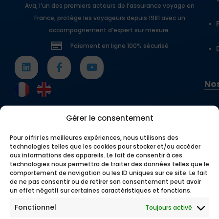
Ava, l’un des premiers acteurs de l’assurance voyage en
France, protège les voyageurs depuis 1981 avec un
accompagnement d’expert sur mesure.
Paiement en ligne 100% sécurisé
Nos
Gérer le consentement
Pour offrir les meilleures expériences, nous utilisons des
technologies telles que les cookies pour stocker et/ou accéder
aux informations des appareils. Le fait de consentir à ces
technologies nous permettra de traiter des données telles que le
comportement de navigation ou les ID uniques sur ce site. Le fait
de ne pas consentir ou de retirer son consentement peut avoir
un effet négatif sur certaines caractéristiques et fonctions.
Fonctionnel
Toujours activé