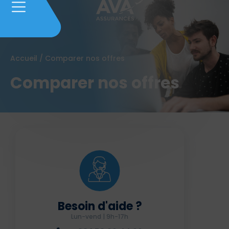
Accueil
/
Comparer nos offres
Comparer nos offres
Besoin d'aide ?
Lun-vend | 9h-17h