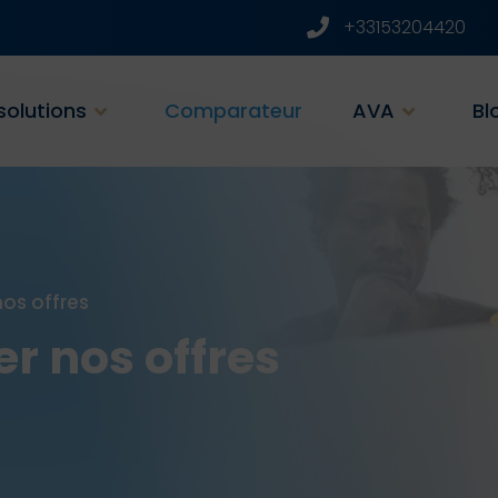
+33153204420
solutions
Comparateur
AVA
Bl
os offres
r nos offres