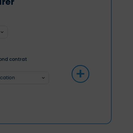
arer
ond contrat
+