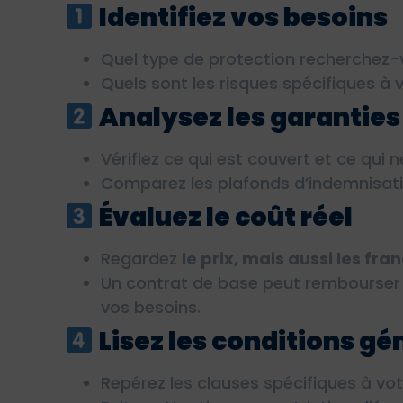
Identifiez vos besoins
Quel type de protection recherchez-v
Quels sont les risques spécifiques à v
Analysez les garanties
Vérifiez ce qui est couvert et ce qui n
Comparez les plafonds d’indemnisatio
Évaluez le coût réel
Regardez
le prix, mais aussi les fra
Un contrat de base peut rembourser 
vos besoins.
Lisez les conditions gé
Repérez les clauses spécifiques à vot