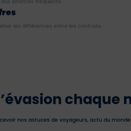
 aux sinistres fréquents.
fres
iser les différences entre les contrats.
 d’évasion chaque 
cevoir nos astuces de voyageurs, actu du monde d