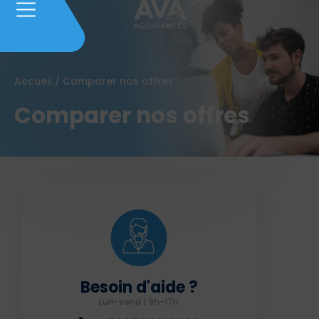
Accueil
/
Comparer nos offres
Comparer nos offres
Besoin d'aide ?
Lun-vend | 9h-17h