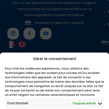
Ava, l’un des premiers acteurs de l’assurance voyage en
France, protège les voyageurs depuis 1981 avec un
accompagnement d’expert sur mesure.
Paiement en ligne 100% sécurisé
Nos
Gérer le consentement
Pour offrir les meilleures expériences, nous utilisons des
technologies telles que les cookies pour stocker et/ou accéder
aux informations des appareils. Le fait de consentir à ces
technologies nous permettra de traiter des données telles que le
comportement de navigation ou les ID uniques sur ce site. Le fait
de ne pas consentir ou de retirer son consentement peut avoir
un effet négatif sur certaines caractéristiques et fonctions.
Fonctionnel
Toujours activé