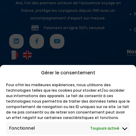
Ava, l’un des premiers acteurs de l’assurance voyage en
France, protège les voyageurs depuis 1981 avec un
accompagnement d’expert sur mesure.
Paiement en ligne 100% sécurisé
Nos
Gérer le consentement
Pour offrir les meilleures expériences, nous utilisons des
technologies telles que les cookies pour stocker et/ou accéder
aux informations des appareils. Le fait de consentir à ces
technologies nous permettra de traiter des données telles que le
comportement de navigation ou les ID uniques sur ce site. Le fait
de ne pas consentir ou de retirer son consentement peut avoir
un effet négatif sur certaines caractéristiques et fonctions.
Fonctionnel
Toujours activé