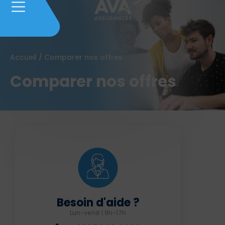
Accueil
/
Comparer nos offres
Comparer nos offres
Besoin d'aide ?
Lun-vend | 9h-17h