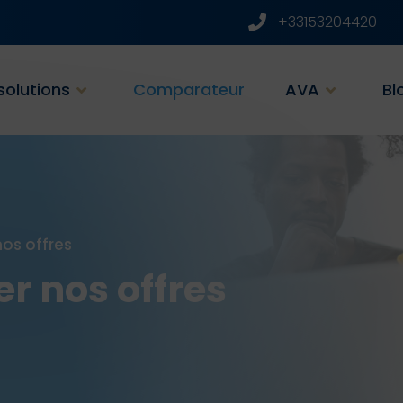
+33153204420
solutions
Comparateur
AVA
Bl
os offres
r nos offres