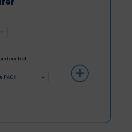
arer
ond contrat
+