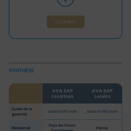
COMPARER
SYNTHÈSE
AVA ZAP
AVA ZAP
Location
Loisirs
Durée de la
Jusqu'à 30 jours
Jusqu'à 365 jours
garantie
Pays de l'Union
Résidence
France
Européenne