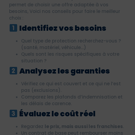
permet de choisir une offre adaptée à vos
besoins, Voici nos conseils pour faire le meilleur
choix :
Identifiez vos besoins
Quel type de protection recherchez-vous ?
(santé, matériel, véhicule…)
Quels sont les risques spécifiques à votre
situation ?
Analysez les garanties
Vérifiez ce qui est couvert et ce qui ne l’est
pas (exclusions).
Comparez les plafonds d’indemnisation et
les délais de carence.
Évaluez le coût réel
Regardez
le prix, mais aussi les franchises
.
Un contrat de base peut rembourser moins