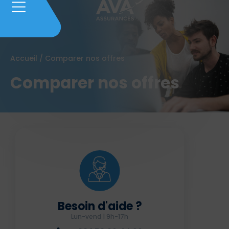
Accueil
/
Comparer nos offres
Comparer nos offres
Besoin d'aide ?
Lun-vend | 9h-17h