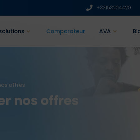
+33153204420
solutions
Comparateur
AVA
Bl
os offres
r nos offres