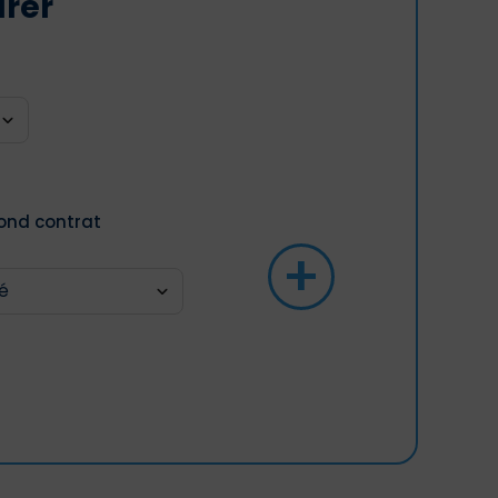
arer
ond contrat
+