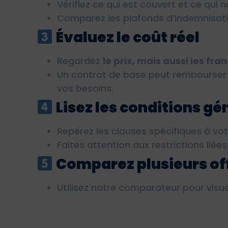
Vérifiez ce qui est couvert et ce qui n
Comparez les plafonds d’indemnisatio
Évaluez le coût réel
Regardez
le prix, mais aussi les fra
Un contrat de base peut rembourser 
vos besoins.
Lisez les conditions gé
Repérez les clauses spécifiques à vot
Faites attention aux restrictions liées
Comparez plusieurs of
Utilisez notre comparateur pour visual