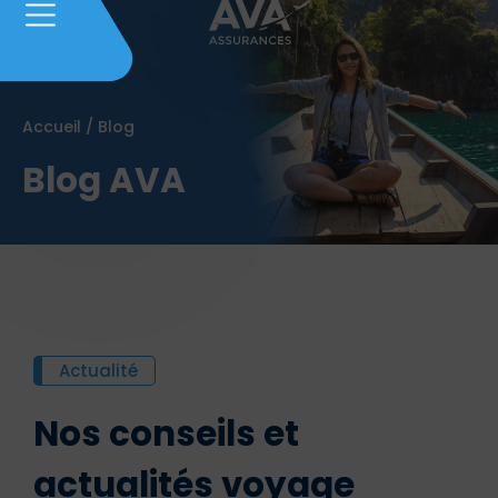
Accueil
/
Blog
Blog AVA
Actualité
Nos conseils et
actualités voyage