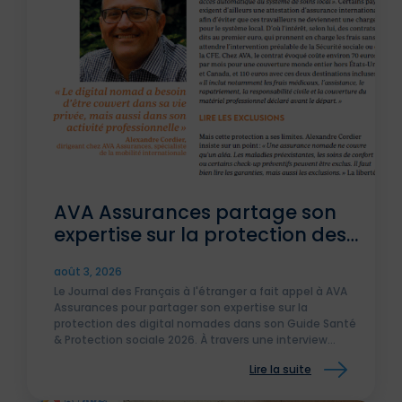
AVA Assurances partage son
expertise sur la protection des
digital nomades dans le
août 3, 2026
Journal des Français à
Le Journal des Français à l'étranger a fait appel à AVA
l’étranger
Assurances pour partager son expertise sur la
protection des digital nomades dans son Guide Santé
& Protection sociale 2026. À travers une interview
d'Alexandre Cordier, Directeur Commercial d'AVA
Lire la suite
Assurances, découvrez les enjeux de l'assurance santé
internationale et les solutions adaptées aux