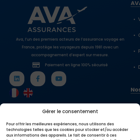
AV
Ava, l’un des premiers acteurs de l’assurance voyage en
France, protège les voyageurs depuis 1981 avec un
accompagnement d’expert sur mesure.
Paiement en ligne 100% sécurisé
Nos
Gérer le consentement
Pour offrir les meilleures expériences, nous utilisons des
technologies telles que les cookies pour stocker et/ou accéder
aux informations des appareils. Le fait de consentir à ces