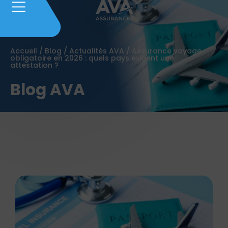
Accueil
/
Blog
/
Actualités AVA
/
Assurance voyage
obligatoire en 2026 : quels pays exigent une
attestation ?
Blog AVA