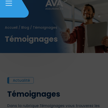
Accueil
/
Blog
/
Témoignages
Témoignages
Actualité
Témoignages
Dans la rubrique
Témoignages
vous trouverez les