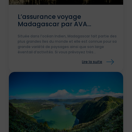
L’assurance voyage
Madagascar par AVA
Assurances
Située dans l’océan Indien, Madagascar fait partie des
plus grandes îles du monde et elle est connue pour sa
grande variété de paysages ainsi que son large
éventail d’activités. Si vous prévoyez très
prochainement de vous rendre sur la Grande Île pour
Lire la suite
des vacances ou des raisons professionnelles, il est
fortement conseillé de souscrire à une assurance
voyage afin de parer à toutes éventualités.