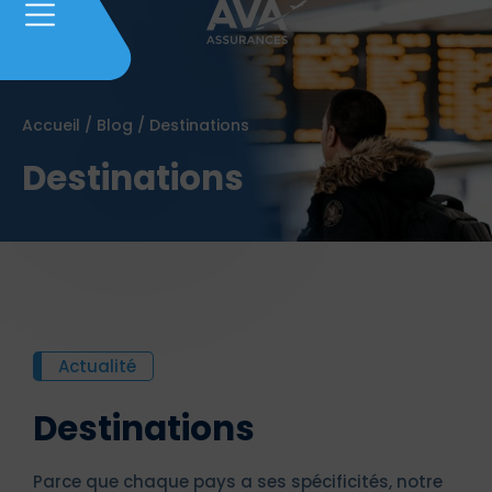
Accueil
/
Blog
/
Destinations
Destinations
Actualité
Destinations
Parce que chaque pays a ses spécificités, notre