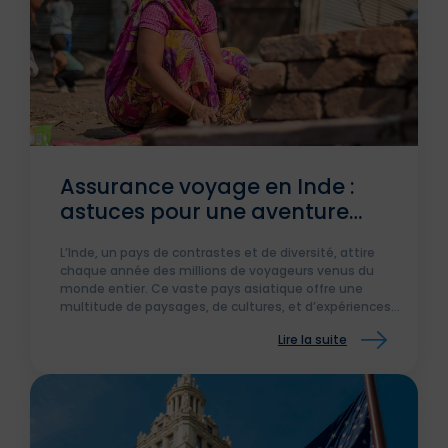
Assurance voyage en Inde :
astuces pour une aventure
inoubliable
L’Inde, un pays de contrastes et de diversité, attire
chaque année des millions de voyageurs venus du
monde entier. Ce vaste pays asiatique offre une
multitude de paysages, de cultures, et d’expériences
uniques. Avant de se lancer dans cette aventure, il est
Lire la suite
essentiel de bien se préparer, notamment en
souscrivant une assurance voyage Inde pour être
couvert en cas d’imprévus.