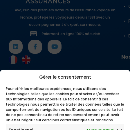
Ava, l’un des premiers acteurs de l’assurance voyage en
France, protège les voyageurs depuis 1981 avec un
accompagnement d’expert sur mesure.
Paiement en ligne 100% sécurisé
Nos
Gérer le consentement
Pour offrir les meilleures expériences, nous utilisons des
technologies telles que les cookies pour stocker et/ou accéder
aux informations des appareils. Le fait de consentir à ces
technologies nous permettra de traiter des données telles que le
comportement de navigation ou les ID uniques sur ce site. Le fait
de ne pas consentir ou de retirer son consentement peut avoir
un effet négatif sur certaines caractéristiques et fonctions.