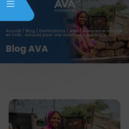
Accueil
/
Blog
/
Destinations
/
Asie
/
Assurance voyage
en Inde : astuces pour une aventure inoubliable
Blog AVA