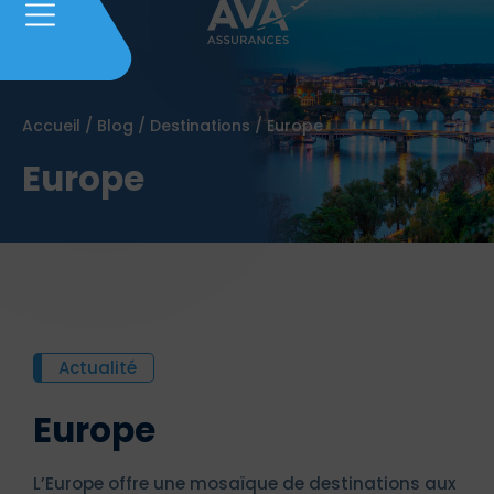
Accueil
/
Blog
/
Destinations
/
Europe
Europe
Actualité
Europe
L’Europe offre une mosaïque de destinations aux