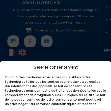
Ava, l’un des premiers acteurs de l’assurance voyage en
France, protège les voyageurs depuis 1981 avec un
accompagnement d’expert sur mesure.
Paiement en ligne 100% sécurisé
Nos
Gérer le consentement
Pour offrir les meilleures expériences, nous utilisons des
technologies telles que les cookies pour stocker et/ou accéder
aux informations des appareils. Le fait de consentir à ces
technologies nous permettra de traiter des données telles que le
comportement de navigation ou les ID uniques sur ce site. Le fait
de ne pas consentir ou de retirer son consentement peut avoir
un effet négatif sur certaines caractéristiques et fonctions.