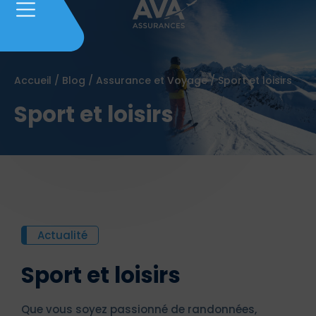
Accueil
/
Blog
/
Assurance et Voyage
/
Sport et loisirs
Sport et loisirs
Actualité
Sport et loisirs
Que vous soyez passionné de randonnées,