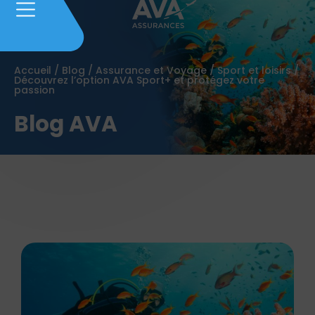
Accueil
/
Blog
/
Assurance et Voyage
/
Sport et loisirs
/
Découvrez l’option AVA Sport+ et protégez votre
passion
Blog AVA