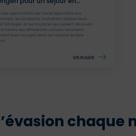
ngen pour un séjour en
pe ?
 des opportunités de travail apportées aux
ionnels, les étudiants souhaitant réaliser leurs
 l'étranger, et les touristes qui veulent découvrir
e à travers ses différentes cultures favorisent
ent leurs voyages dans cet espace de libre
ion.
Lire la suite
 d’évasion chaque 