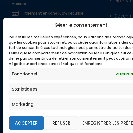
Plan Sa
mesure.
Paiement en ligne 100% sécurisé
Devenir
Gérer le consentement
Nos ou
Pour offrir les meilleures expériences, nous utilisons des technologi
que les cookies pour stocker et/ou accéder aux informations des ap
fait de consentir à ces technologies nous permettra de traiter de
telles que le comportement de navigation ou les ID uniques sur ce si
Lexique
de ne pas consentir ou de retirer son consentement peut avoir un 
négatif sur certaines caractéristiques et fonctions.
Questio
Fonctionnel
Toujours a
Garanti
Statistiques
Téléch
Marketing
ACCEPTER
REFUSER
ENREGISTRER LES PRÉF