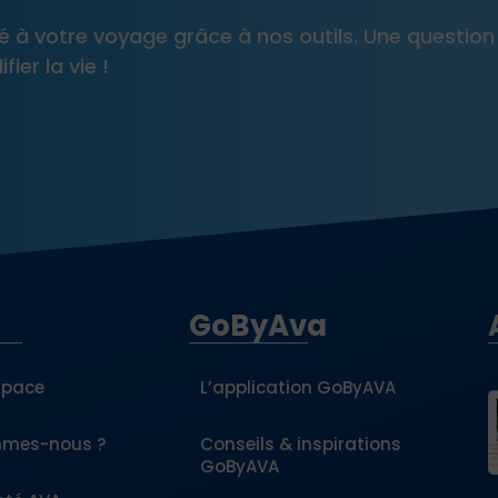
pté à votre voyage grâce à nos outils. Une question
ier la vie !
GoByAva
space
L’application GoByAVA
mmes-nous ?
Conseils & inspirations
GoByAVA