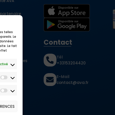
nté AVA
 partenaire
tils
es telles
pareils. Le
Contact
s données
te. Le fait
effet
Tél
ns fréquentes
+33153204420
ctivé
es
E-Mail
contact@ava.fr
argement
ÉRENCES