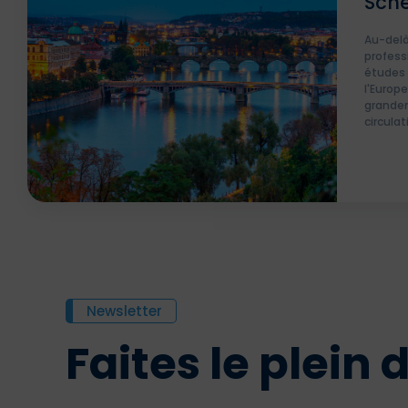
Sche
Euro
Au-delà
profess
études à
l'Europ
grandem
circulat
Newsletter
Faites le plein